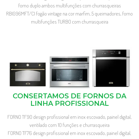
forno duplo ambos multifunções com churrasqueiras
RBIG96MFT/CI fogão vintage na cor marfim, 5 queimadores, forno
multifunções TURBO com churrasqueira
CONSERTAMOS DE FORNOS DA
LINHA PROFISSIONAL
FORNO TF90 design profissional em inox escovado, painel digital,
ventilado com 10 funções e churrasqueira
FORNO TF76 design profissional em inox escovado, painel digital,