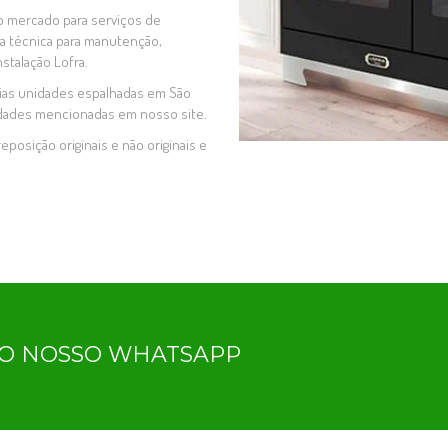
o mercado para serviços de
ia técnica para manutenção,
nstalação Lofra.
ias unidades espalhadas em São
idades mencionadas em nosso site.
eposição originais e não originais e
LO NOSSO WHATSAPP