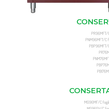
CONSER
PR96MFT/C f
PNM96MFT/C fog
PBP96MFT/C f
PR76MF
PNM76MFT/C
PBP76MF
PBI76MF
CONSERTA
MG96MF/C fogão 
MG96GV/C fogã