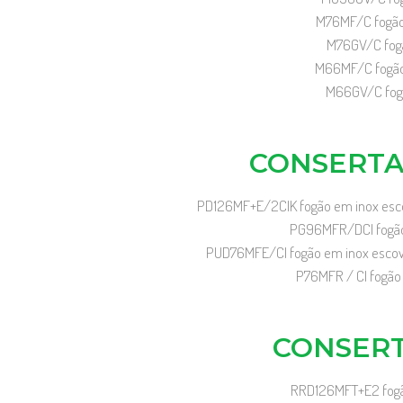
M76MF/C fogão 
M76GV/C fogã
M66MF/C fogão 
M66GV/C fogão
CONSERTA
PD126MF+E/2CIK fogão em inox escov
PG96MFR/DCI fogão e
PUD76MFE/CI fogão em inox escova
P76MFR / CI fogão 
CONSERT
RRD126MFT+E2 fogão