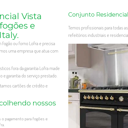
cial Vista
Conjunto Residencial
fogões e
Temos profissionais para todas as
taly.
refeitórios industriais e residenc
fogão ou forno Lofra e precisa
 somos uma empresa que atua com
icos fora da garantia Lofra made
o e garantia do serviço prestado.
itamos cartões de crédito e
.
scolhendo nossos
os o pagamento para fogões e
ra.