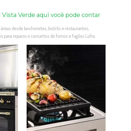
 Vista Verde aqui você pode contar
 áreas desde lanchonetes, bistrôs e restaurantes,
iais para reparos e consertos de fornos e fogões Lofra.