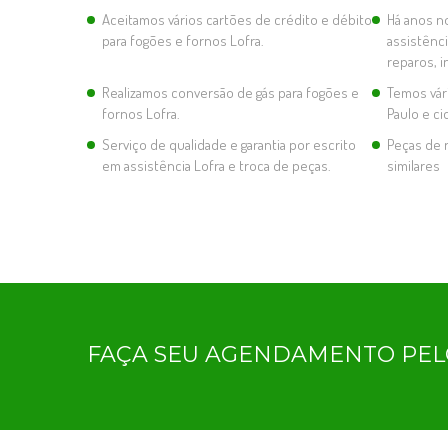
Aceitamos vários cartões de crédito e débito
Há anos n
para fogões e fornos Lofra.
assistênc
reparos, i
Realizamos conversão de gás para fogões e
Temos vár
fornos Lofra.
Paulo e c
Serviço de qualidade e garantia por escrito
Peças de r
em assistência Lofra e troca de peças.
similares
FAÇA SEU AGENDAMENTO PE