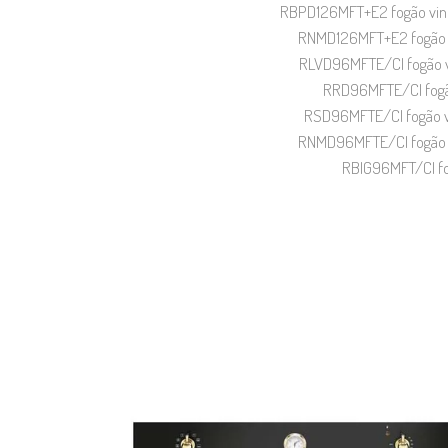
RBPD126MFT+E2 fogão vinta
RNMD126MFT+E2 fogão vi
RLVD96MFTE/CI fogão vi
RRD96MFTE/CI fogão
RSD96MFTE/CI fogão vi
RNMD96MFTE/CI fogão vi
RBIG96MFT/CI fo