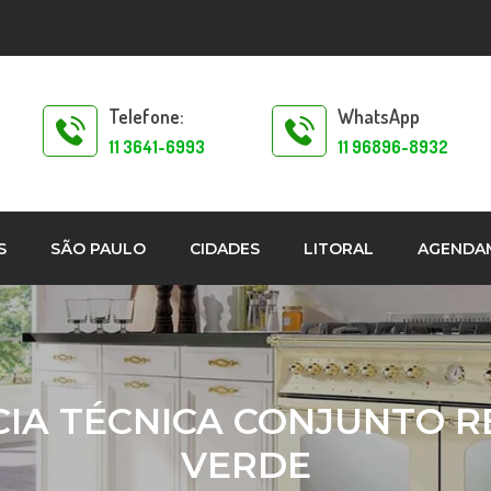
Telefone:
WhatsApp
11 3641-6993
11 96896-8932
S
SÃO PAULO
CIDADES
LITORAL
AGENDA
IA TÉCNICA CONJUNTO R
VERDE