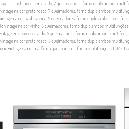
ge na cor branco perolizado, 7 queimadores, forno duplo ambos multi
ntage na cor preto fosco, 7 queimadores, forno duplo ambos multifun
ntage na cor azul lavanda, 5 queimadores, forno duplo ambos multifun
 vintage na cor vinho, 5 queimadores, forno duplo ambos multifunções
ntage em inox escovado, 5 queimadores, forno duplo ambos multifunç
ntage na cor preto fosco, 5 queimadores, forno duplo ambos multifun
gão vintage na cor marfim, 5 queimadores, forno multifunções TURBO c