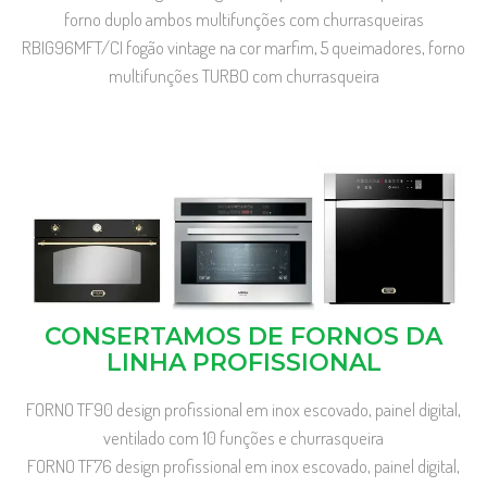
forno duplo ambos multifunções com churrasqueiras
RBIG96MFT/CI fogão vintage na cor marfim, 5 queimadores, forno
multifunções TURBO com churrasqueira
CONSERTAMOS DE FORNOS DA
LINHA PROFISSIONAL
FORNO TF90 design profissional em inox escovado, painel digital,
ventilado com 10 funções e churrasqueira
FORNO TF76 design profissional em inox escovado, painel digital,