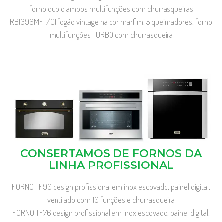
forno duplo ambos multifunções com churrasqueiras
RBIG96MFT/CI fogão vintage na cor marfim, 5 queimadores, forno
multifunções TURBO com churrasqueira
CONSERTAMOS DE FORNOS DA
LINHA PROFISSIONAL
FORNO TF90 design profissional em inox escovado, painel digital,
ventilado com 10 funções e churrasqueira
FORNO TF76 design profissional em inox escovado, painel digital,