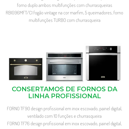
forno duplo ambos multifunções com churrasqueiras
RBIG96MFT/CI fogão vintage na cor marfim, 5 queimadores, forno
multifunções TURBO com churrasqueira
CONSERTAMOS DE FORNOS DA
LINHA PROFISSIONAL
FORNO TF90 design profissional em inox escovado, painel digital,
ventilado com 10 funções e churrasqueira
FORNO TF76 design profissional em inox escovado, painel digital,