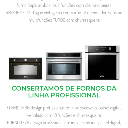
forno duplo ambos multifunções com churrasqueiras
RBIG96MFT/CI fogão vintage na cor marfim, 5 queimadores, forno
multifunções TURBO com churrasqueira
CONSERTAMOS DE FORNOS DA
LINHA PROFISSIONAL
FORNO TF90 design profissional em inox escovado, painel digital,
ventilado com 10 funções e churrasqueira
FORNO TF76 design profissional em inox escovado, painel digital,